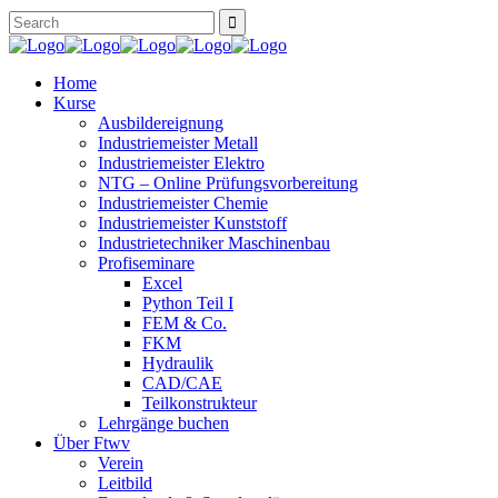
Home
Kurse
Ausbildereignung
Industriemeister Metall
Industriemeister Elektro
NTG – Online Prüfungsvorbereitung
Industriemeister Chemie
Industriemeister Kunststoff
Industrietechniker Maschinenbau
Profiseminare
Excel
Python Teil I
FEM & Co.
FKM
Hydraulik
CAD/CAE
Teilkonstrukteur
Lehrgänge buchen
Über Ftwv
Verein
Leitbild