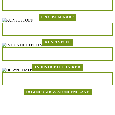
Button Profiseminare
PROFISEMINARE
Button Kunststoff
KUNSTSTOFF
Button Industrietechniker
INDUSTRIETECHNIKER
Button Downloads
DOWNLOADS & STUNDENPLÄNE