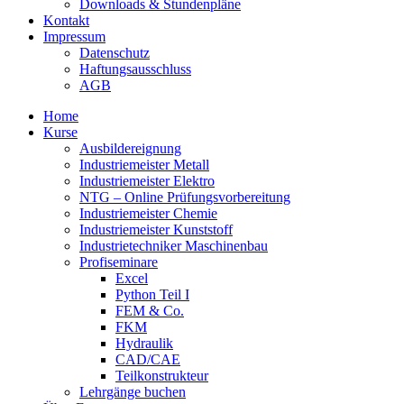
Downloads & Stundenpläne
Kontakt
Impressum
Datenschutz
Haftungsausschluss
AGB
Home
Kurse
Ausbildereignung
Industriemeister Metall
Industriemeister Elektro
NTG – Online Prüfungsvorbereitung
Industriemeister Chemie
Industriemeister Kunststoff
Industrietechniker Maschinenbau
Profiseminare
Excel
Python Teil I
FEM & Co.
FKM
Hydraulik
CAD/CAE
Teilkonstrukteur
Lehrgänge buchen